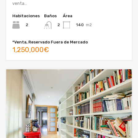
venta…
Habitaciones
Baños
Área
2
140
m2
2
*Venta, Reservado Fuera de Mercado
1,250,000€