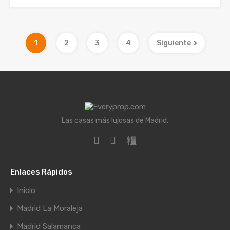
1
2
3
4
Siguiente
Las casas más lujosas de Madrid.
Enlaces Rápidos
Inicio
Madrid La Moraleja
Madrid Salamanca