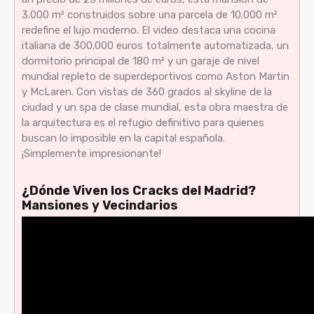
3.000 m² construidos sobre una parcela de 10.000 m²
redefine el lujo moderno. El video destaca una cocina
italiana de 300.000 euros totalmente automatizada, un
dormitorio principal de 180 m² y un garaje de nivel
mundial repleto de superdeportivos como Aston Martin
y McLaren. Con vistas de 360 grados al skyline de la
ciudad y un spa de clase mundial, esta obra maestra de
la arquitectura es el refugio definitivo para quienes
buscan lo imposible en la capital española.
¡Simplemente impresionante!
¿Dónde Viven los Cracks del Madrid?
Mansiones y Vecindarios