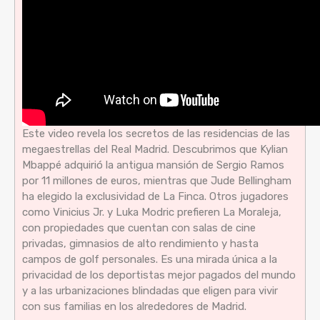
Este video revela los secretos de las residencias de las
megaestrellas del Real Madrid. Descubrimos que Kylian
Mbappé adquirió la antigua mansión de Sergio Ramos
por 11 millones de euros, mientras que Jude Bellingham
ha elegido la exclusividad de La Finca. Otros jugadores
como Vinicius Jr. y Luka Modric prefieren La Moraleja,
con propiedades que cuentan con salas de cine
privadas, gimnasios de alto rendimiento y hasta
campos de golf personales. Es una mirada única a la
privacidad de los deportistas mejor pagados del mundo
y a las urbanizaciones blindadas que eligen para vivir
con sus familias en los alrededores de Madrid.