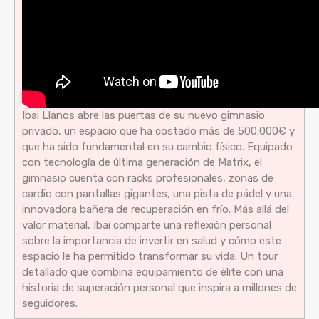
Ibai Llanos abre las puertas de su nuevo gimnasio
privado, un espacio que ha costado más de 500.000€ y
que ha sido fundamental en su cambio físico. Equipado
con tecnología de última generación de Matrix, el
gimnasio cuenta con racks profesionales, zonas de
cardio con pantallas gigantes, una pista de pádel y una
innovadora bañera de recuperación en frío. Más allá del
valor material, Ibai comparte una reflexión personal
sobre la importancia de invertir en salud y cómo este
espacio le ha permitido transformar su vida. Un tour
detallado que combina equipamiento de élite con una
historia de superación personal que inspira a millones de
seguidores.