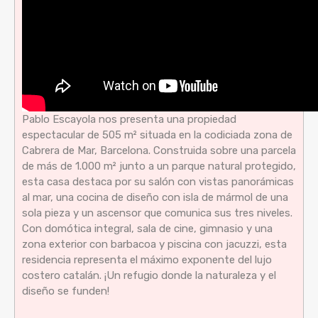
Pablo Escayola nos presenta una propiedad
espectacular de 505 m² situada en la codiciada zona de
Cabrera de Mar, Barcelona. Construida sobre una parcela
de más de 1.000 m² junto a un parque natural protegido,
esta casa destaca por su salón con vistas panorámicas
al mar, una cocina de diseño con isla de mármol de una
sola pieza y un ascensor que comunica sus tres niveles.
Con domótica integral, sala de cine, gimnasio y una
zona exterior con barbacoa y piscina con jacuzzi, esta
residencia representa el máximo exponente del lujo
costero catalán. ¡Un refugio donde la naturaleza y el
diseño se funden!