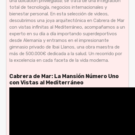
una ubicación privilegiada; se trata de una integración
total de tecnología, negocios internacionales y
bienestar personal. En esta selección de videos,
descubrimos una joya arquitectónica en Cabrera de Mar
con vistas infinitas al Mediterráneo, acompañamos a un
experto en su día a día importando superdeportivos
desde Alemania y entramos en el impresionante
gimnasio privado de Ibai Llanos, una obra maestra de
más de 500.000€ dedicada a la salud. Un recorrido por
la excelencia en cada faceta de la vida moderna.
Cabrera de Mar: La Mansión Número Uno
con Vistas al Mediterráneo