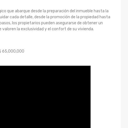
égico que abarque desde la preparación del inmueble hasta la
 cuidar cada detalle, desde la promoción de la propiedad hasta
s pasos, los propietarios pueden asegurarse de obtener un
 valoren la exclusividad y el confort de su vivienda.
 $ 65,000,000