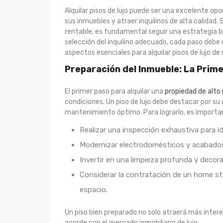
Alquilar pisos de lujo puede ser una excelente op
sus inmuebles y atraer inquilinos de alta calidad.
rentable, es fundamental seguir una estrategia bi
selección del inquilino adecuado, cada paso debe
aspectos esenciales para alquilar pisos de lujo d
Preparación del Inmueble: La Prim
El primer paso para alquilar una
propiedad de alto 
condiciones. Un piso de lujo debe destacar por su
mantenimiento óptimo. Para lograrlo, es importa
Realizar una inspección exhaustiva para id
Modernizar electrodomésticos y acabado
Invertir en una limpieza profunda y decorac
Considerar la contratación de un home sta
espacio.
Un piso bien preparado no solo atraerá más interes
acorde con el mercado inmobiliario de lujo.