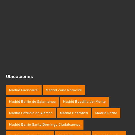
Ubicaciones
Madrid Fuencarral
Madrid Zona Noroeste
Madrid Barrio de Salamanca
Madrid Boadilla del Monte
Madrid Pozuelo de Alarcón
Madrid Chamberí
Madrid Retiro
Madrid Barrio Santo Domingo Ciudalcampo