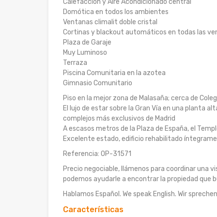
Calefacción y Aire Acondicionado central
Domótica en todos los ambientes
Ventanas climalit doble cristal
Cortinas y blackout automáticos en todas las v
Plaza de Garaje
Muy Luminoso
Terraza
Piscina Comunitaria en la azotea
Gimnasio Comunitario
Piso en la mejor zona de Malasaña; cerca de Coleg
El lujo de estar sobre la Gran Vía en una planta al
complejos más exclusivos de Madrid
A escasos metros de la Plaza de España, el Templ
Excelente estado, edificio rehabilitado íntegram
Referencia: OP-31571
Precio negociable, llámenos para coordinar una vi
podemos ayudarle a encontrar la propiedad que b
Hablamos Español. We speak English. Wir sprechen
Características