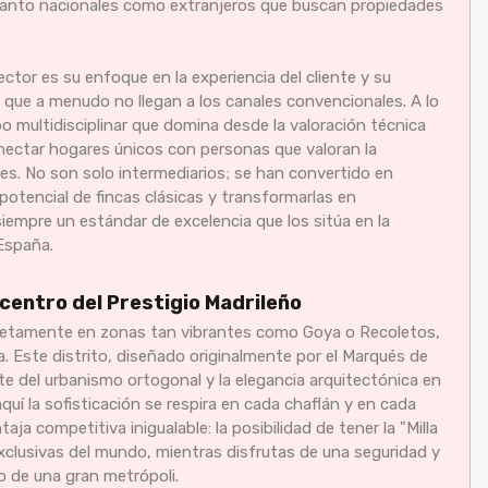
 tanto nacionales como extranjeros que buscan propiedades
ctor es su enfoque en la experiencia del cliente y su
 que a menudo no llegan a los canales convencionales. A lo
o multidisciplinar que domina desde la valoración técnica
nectar hogares únicos con personas que valoran la
bles. No son solo intermediarios; se han convertido en
 potencial de fincas clásicas y transformarlas en
mpre un estándar de excelencia que los sitúa en la
España.
picentro del Prestigio Madrileño
retamente en zonas tan vibrantes como Goya o Recoletos,
. Este distrito, diseñado originalmente por el Marqués de
e del urbanismo ortogonal y la elegancia arquitectónica en
aquí la sofisticación se respira en cada chaflán y en cada
ja competitiva inigualable: la posibilidad de tener la "Milla
xclusivas del mundo, mientras disfrutas de una seguridad y
o de una gran metrópoli.