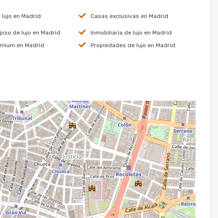
 lujo en Madrid
Casas exclusivas en Madrid
iso de lujo en Madrid
Inmobiliaria de lujo en Madrid
emium en Madrid
Propiedades de lujo en Madrid