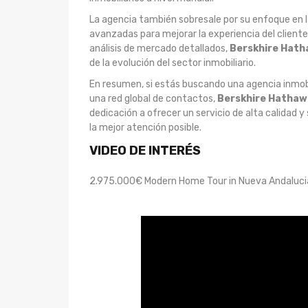
La agencia también sobresale por su enfoque en l
avanzadas para mejorar la experiencia del cliente.
análisis de mercado detallados,
Berskhire Hath
de la evolución del sector inmobiliario.
En resumen, si estás buscando una agencia inmobi
una red global de contactos,
Berskhire Hathaw
dedicación a ofrecer un servicio de alta calidad 
la mejor atención posible.
VIDEO DE INTERÉS
2.975.000€ Modern Home Tour in Nueva Andalucia,