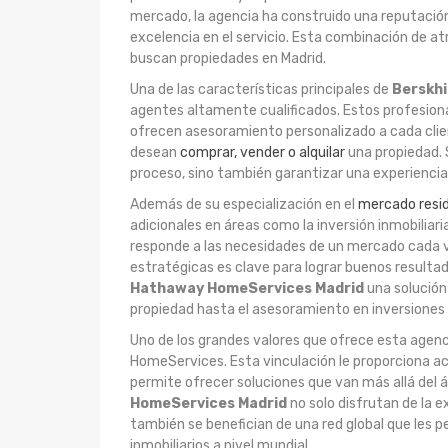
mercado, la agencia ha construido una reputación
excelencia en el servicio. Esta combinación de at
buscan propiedades en Madrid.
Una de las características principales de
Berskh
agentes altamente cualificados. Estos profesion
ofrecen asesoramiento personalizado a cada clie
desean
comprar, vender o alquilar
una propiedad. 
proceso, sino también garantizar una experiencia 
Además de su especialización en el
mercado resid
adicionales en áreas como la inversión inmobiliari
responde a las necesidades de un mercado cada v
estratégicas es clave para lograr buenos result
Hathaway HomeServices Madrid
una solución
propiedad hasta el asesoramiento en inversiones a
Uno de los grandes valores que ofrece esta agenc
HomeServices. Esta vinculación le proporciona ac
permite ofrecer soluciones que van más allá del á
HomeServices Madrid
no solo disfrutan de la e
también se benefician de una red global que les
inmobiliarios a nivel mundial.