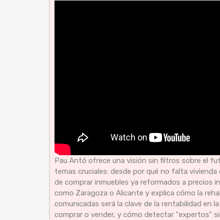
Pau Antó ofrece una visión sin filtros sobre el fu
temas cruciales: desde por qué no falta vivienda
de comprar inmuebles ya reformados a precios i
como Zaragoza o Alicante y explica cómo la rehabi
comunicadas será la clave de la rentabilidad en 
comprar o vender, y cómo detectar "expertos" sin