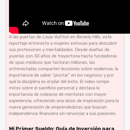
A las puertas de Louis Vuitton en Beverly Hills, este
reportaje entrevista a mujeres exitosas para descubrir
sus profesiones y mentalidades. Desde dueñas de
joyerías con 30 años de trayectoria hasta fundadoras
de spas médicos que facturan millones, las
entrevistadas comparten lecciones sobre resiliencia, la
importancia de saber "pivotar" en los negocios y por
qué la disciplina es el pilar del éxito. El video rompe
mitos sobre el sacrificio personal y destaca la
importancia de rodearse de mentores con mayor
experiencia, ofreciendo una dosis de inspiración para la
nueva generación de emprendedoras que buscan
independencia financiera sin renunciar a sus pasiones.
Mi Primer Sueldo: Guía de Inversión para