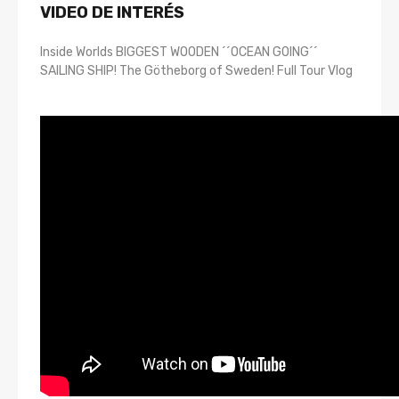
VIDEO DE INTERÉS
Inside Worlds BIGGEST WOODEN ´´OCEAN GOING´´
SAILING SHIP! The Götheborg of Sweden! Full Tour Vlog