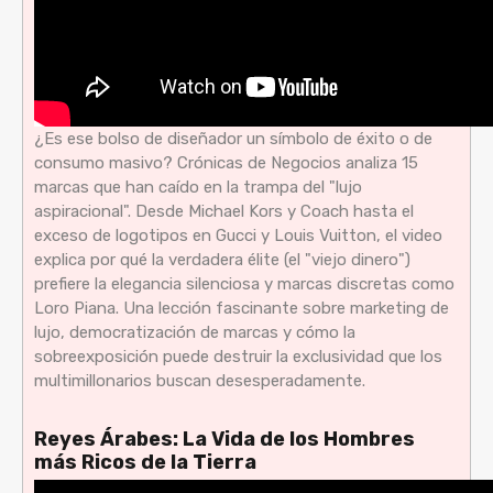
¿Es ese bolso de diseñador un símbolo de éxito o de
consumo masivo? Crónicas de Negocios analiza 15
marcas que han caído en la trampa del "lujo
aspiracional". Desde Michael Kors y Coach hasta el
exceso de logotipos en Gucci y Louis Vuitton, el video
explica por qué la verdadera élite (el "viejo dinero")
prefiere la elegancia silenciosa y marcas discretas como
Loro Piana. Una lección fascinante sobre marketing de
lujo, democratización de marcas y cómo la
sobreexposición puede destruir la exclusividad que los
multimillonarios buscan desesperadamente.
Reyes Árabes: La Vida de los Hombres
más Ricos de la Tierra